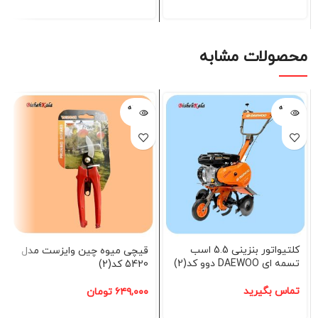
محصولات مشابه
فروخته
فروخته
شده
شده
کلتیواتور بنزینی 5.5 اسب
قیچی میوه چین وایزست مدل
تسمه ای DAEWOO دوو کد(2)
5420 کد(2)
تماس بگیرید
۶۴۹,۰۰۰
تومان