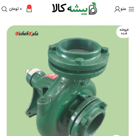
0
منو
۰
تومان
فروخته
شده