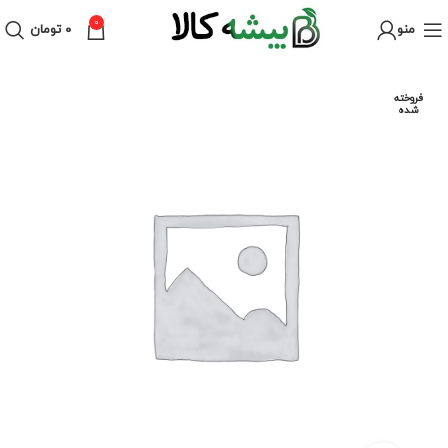
0
منو
۰
تومان
فروخته
شده