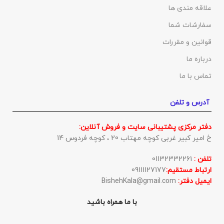
علاقه مندی ها
سفارشات شما
قوانین و مقررات
درباره ما
تماس با ما
آدرس و تلفن
دفتر مرکزی پشتیبانی سایت و فروش آنلاین:
خ امیر کبیر غربی کوچه مهتاب 20 ، کوچه فردوس 14
تلفن :
01132332261
ارتباط مستقیم:
09111127177
ایمیل دفتر:
BishehKala@gmail.com
با ما همراه باشید