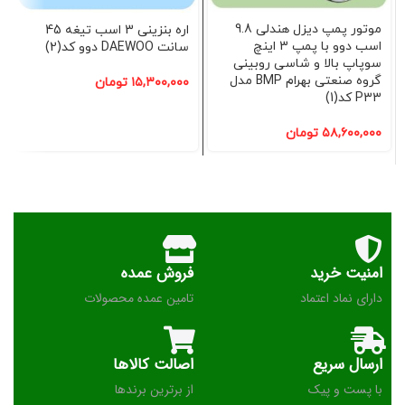
موتور پمپ دیزل هندلی 9.8
اره بنزینی 3 اسب تیغه 45
اسب دوو با پمپ 3 اینچ
سانت DAEWOO دوو کد(2)
سوپاپ بالا و شاسی روبینی
گروه صنعتی بهرام BMP مدل
۱۵,۳۰۰,۰۰۰
تومان
P33 کد(1)
۵۸,۶۰۰,۰۰۰
تومان
امنیت خرید
فروش عمده
دارای نماد اعتماد
تامین عمده محصولات
ارسال سریع
اصالت کالاها
با پست و پیک
از برترین برندها