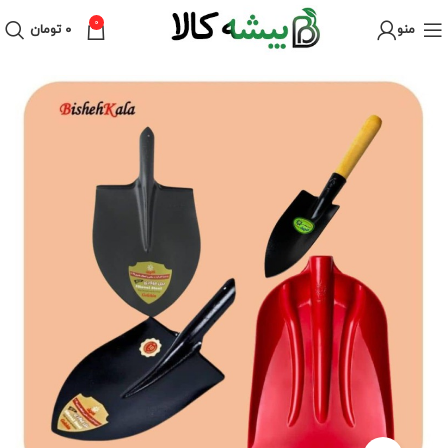
0
منو
۰
تومان