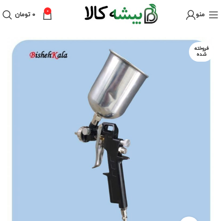
0
منو
۰
تومان
فروخته
شده