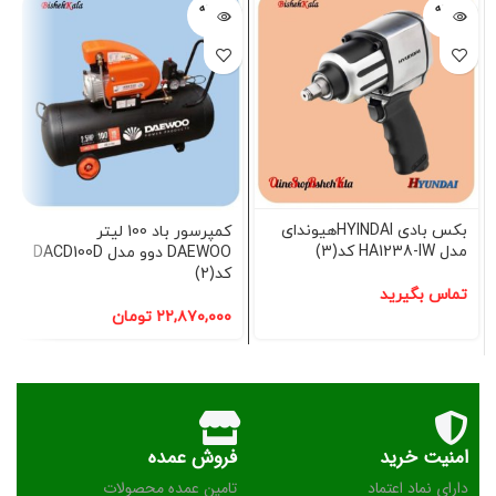
فروخته
فروخته
شده
شده
بکس بادی HYINDAIهیوندای
کمپرسور باد 100 لیتر
مدل HA1238-IW کد(3)
DAEWOO دوو مدل DACD100D
کد(2)
تماس بگیرید
۲۲,۸۷۰,۰۰۰
تومان
امنیت خرید
فروش عمده
دارای نماد اعتماد
تامین عمده محصولات