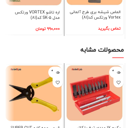
الماس شیشه بری طرح آلمانی
اره تاشو VORTEX ورتکس
Vortex ورتکس کد(81)
مدل SK-5 کد(81)
تماس بگیرید
۹۹۰,۰۰۰
تومان
محصولات مشابه
فروخته
فروخته
شده
شده
پکیج 17 عددی تیغ یا کاتر