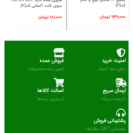
قیچی همه کاره SUPER CUT
کد(2)
سوپر کات آلمانی کد(2)
۹۴۹,۰۰۰
تومان
۱۸۱,۰۰۰
تومان
امنیت خرید
فروش عمده
دارای نماد اعتماد
تامین عمده محصولات
ارسال سریع
اصالت کالاها
با پست و پیک
از برترین برندها
پشتیبانی فروش
پشتیبانی 24/7 سفارشات