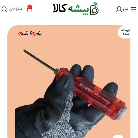
0
منو
۰
تومان
فروخته
شده