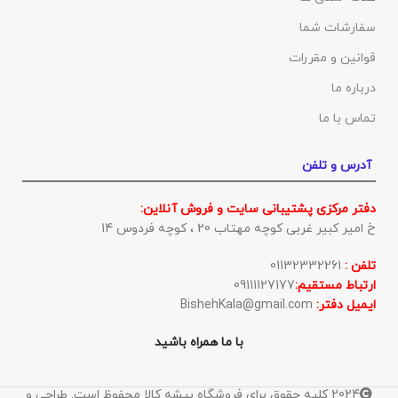
سفارشات شما
قوانین و مقررات
درباره ما
تماس با ما
آدرس و تلفن
دفتر مرکزی پشتیبانی سایت و فروش آنلاین:
خ امیر کبیر غربی کوچه مهتاب 20 ، کوچه فردوس 14
تلفن :
01132332261
ارتباط مستقیم:
09111127177
ایمیل دفتر:
BishehKala@gmail.com
با ما همراه باشید
2024 کلیه حقوق برای فروشگاه بیشه کالا محفوظ است. طراحی و