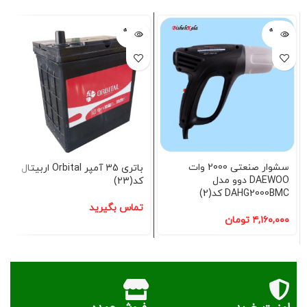
فروخته
فروخته
شده
شده
سشوار صنعتی 2000 وات
باتری 35 آمپر Orbital اربیتال
DAEWOO دوو مدل
کد(23)
DAHG2000BMC کد(2)
تماس بگیرید
۴,۱۶۰,۰۰۰
تومان