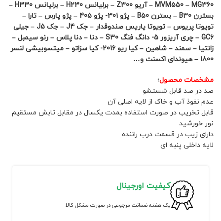
MVM550 – MG360 – آریو Z300 – برلیانس H230 – برلیانس H330 –
بسترن B30 – بسترن B50 – پژو 301- پژو 405 – پژو پارس – تارا –
تویوتا پریوس – تویوتا یاریس صندوقدار – جک J4 – جک J5 – جیلی
GC6 – چری آریزور 5- دانگ فنگ S30 – دنا – دنا پلاس – رنو سیمبل –
زانتیا – سمند – شاهین – کیا ریو 2016- کیا سزاتو – میتسوبیشی لنسر
1800 – هیوندای اکسنت و…
مشخصات محصول
؛
صد در صد قابل شستشو
عدم نفوذ آب و خاک از لایه اصلی آن
قابل تخریب در صورت استفاده بمدت یکسال در مقابل تابش مستقیم
نور خورشید
دارای زیب در قسمت درب راننده
لایه داخلی پنبه ای
کیفیت اورجینال
یک هفته ضمانت مرجوعی در صورت مشکل کالا