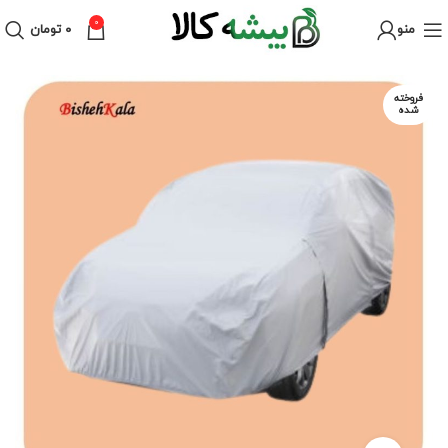
0
منو
۰
تومان
فروخته
شده