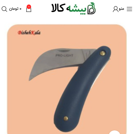
0
منو
۰
تومان