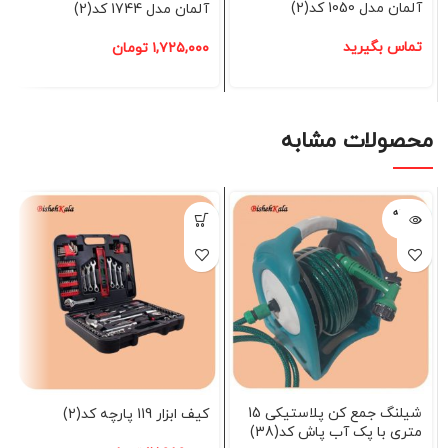
آلمان مدل 1050 کد(2)
آلمان مدل 1744 کد(2)
تماس بگیرید
۱,۷۲۵,۰۰۰
تومان
محصولات مشابه
فروخته
شده
شیلنگ جمع کن پلاستیکی 15
کیف ابزار 119 پارچه کد(2)
متری با پک آب پاش کد(38)