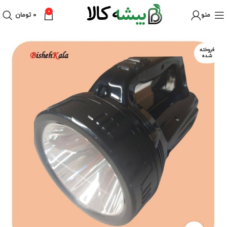
0
منو
۰
تومان
فروخته
شده