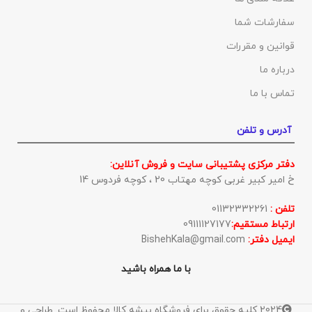
سفارشات شما
قوانین و مقررات
درباره ما
تماس با ما
آدرس و تلفن
دفتر مرکزی پشتیبانی سایت و فروش آنلاین:
خ امیر کبیر غربی کوچه مهتاب 20 ، کوچه فردوس 14
تلفن :
01132332261
ارتباط مستقیم:
09111127177
ایمیل دفتر:
BishehKala@gmail.com
با ما همراه باشید
2024 کلیه حقوق برای فروشگاه بیشه کالا محفوظ است. طراحی و