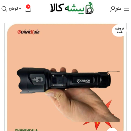
0
منو
۰
تومان
فروخته
شده