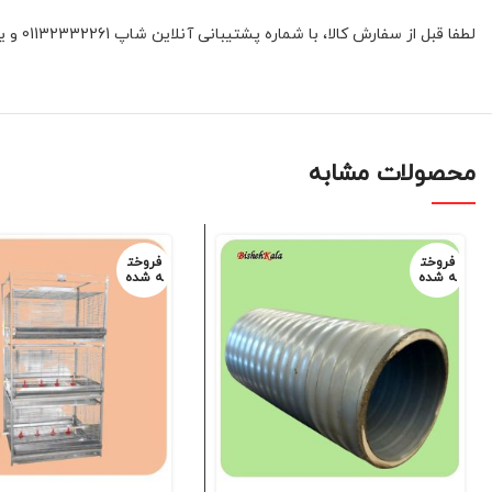
لطفا قبل از سفارش کالا، با شماره پشتیبانی آنلاین شاپ 01132332261 و یا 09392337177 هماهنگ فرمائید.
محصولات مشابه
فروخت
فروخت
ه شده
ه شده