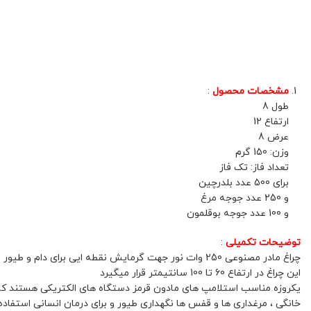
مشخصات محصول
:
طول 8
ارتفاع 12
عرض 8
وزن: 150 گرم
تعداد فاز: تک فاز
برای 500 عدد بلدرچین
و 250 عدد جوجه مرغ
و 100 عدد جوجه بوقلمون
توضیحات تکمیلی
:
چراغ مادر مصنوعی 250 وات نور جهت گرمایش نقطه ایی برای دام و طیور است
این چراغ در ارتفاع 60 تا 100 سانتیمتر قرار میگیرد
یکروزه مناسب استلامپ های مادون قرمز دستگاه های الکتریکی هستند که ا
خانگی ، مرغداری ها و قفس ها نگهداری طیور و برای درمان انسانی استفاد