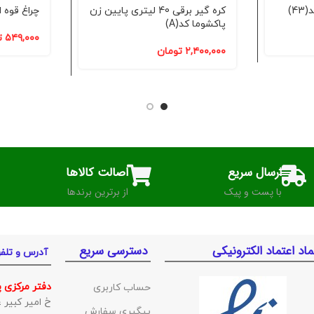
)
کره گیر برقی 40 لیتری پایین زن
چراغ قوه ا
پاکشوما کد(A)
۵۴۹,۰۰۰
ت
۲,۴۰۰,۰۰۰
تومان
ارسال سریع
اصالت کالاها
با پست و پیک
از برترین برندها
ماد اعتماد الکترونیکی
دسترسی سریع
آدرس و تلف
دفتر مرکزی 
حساب کاربری
خ امیر کبیر غربی ک
پیگیری سفارش