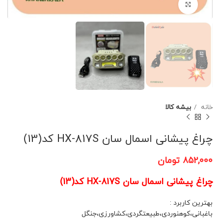
برای بزرگنمایی کلیک کنید
خانه
بیشه کالا
چراغ پیشانی اسمال سان HX-817S کد(13)
۸۵۲,۰۰۰
تومان
چراغ پیشانی اسمال سان HX-817S کد(13)
بهترین کاربرد :
باغبانی،کوهنوردی،طبیعتگردی،کشاورزی،جنگل