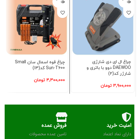
شده
شده
چراغ ال ای دی شارژی
چراغ قوه اسمال سان Small
DAEWOO دوو با باتری و
Sun-T600 کد(13)
شارژر کد(2)
۴,۳۰۰,۰۰۰
تومان
۳,۹۰۰,۰۰۰
تومان
امنیت خرید
فروش عمده
دارای نماد اعتماد
تامین عمده محصولات