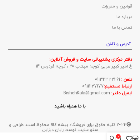
قوانین و مقررات
درباره ما
تماس با ما
آدرس و تلفن
دفتر مرکزی پشتیبانی سایت و فروش آنلاین:
خ امیر کبیر غربی کوچه مهتاب 20 ، کوچه فردوس 14
تلفن :
01132332261
ارتباط مستقیم:
09111127177
ایمیل دفتر:
BishehKala@gmail.com
با ما همراه باشید
2024 کلیه حقوق برای فروشگاه بیشه کالا محفوظ است. طراحی و
سئو سایت توسط رایان دیزاین
0