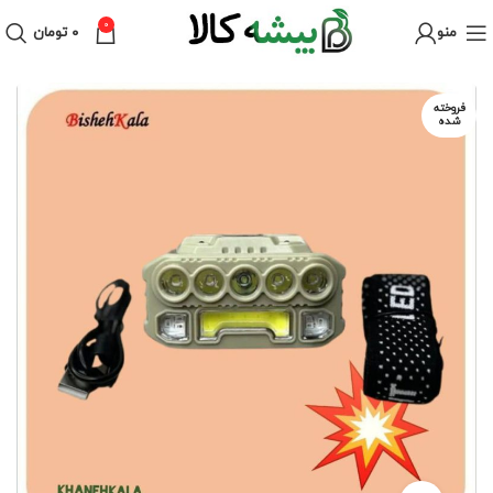
0
منو
۰
تومان
فروخته
شده