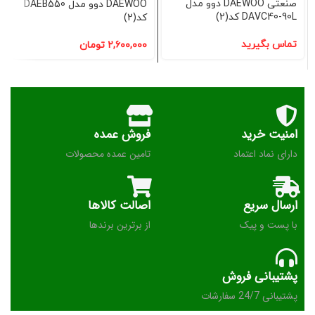
صنعتی DAEWOO دوو مدل
DAEWOO دوو مدل DAEB550
DAVC40-90L کد(2)
کد(2)
تماس بگیرید
۲,۶۰۰,۰۰۰
تومان
امنیت خرید
فروش عمده
دارای نماد اعتماد
تامین عمده محصولات
ارسال سریع
اصالت کالاها
با پست و پیک
از برترین برندها
پشتیبانی فروش
پشتیبانی 24/7 سفارشات