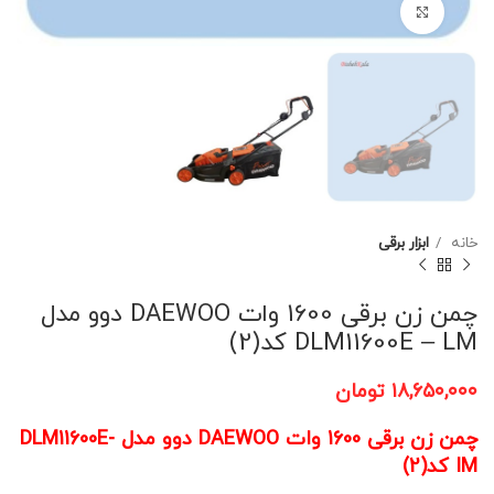
برای بزرگنمایی کلیک کنید
خانه
ابزار برقی
چمن زن برقی 1600 وات DAEWOO دوو مدل
DLM11600E – LM کد(2)
۱۸,۶۵۰,۰۰۰
تومان
چمن زن برقی 1600 وات DAEWOO دوو مدل DLM11600E-
IM کد(2)