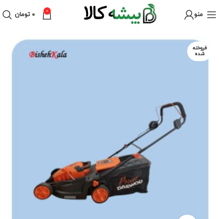
0
منو
۰
تومان
فروخته
شده