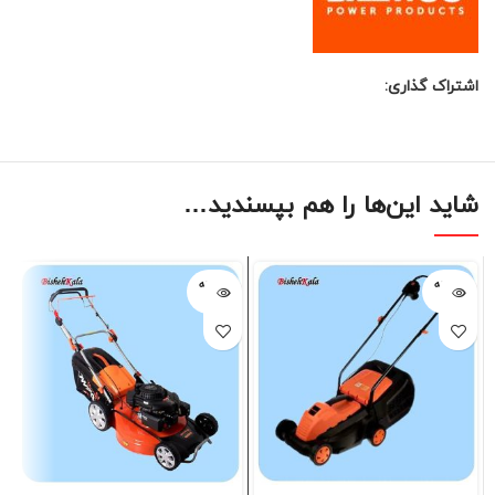
اشتراک گذاری:
شاید این‌ها را هم بپسندید…
فروخته
فروخته
شده
شده