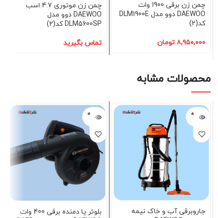
چمن زن برقی 1900 وات
چمن زن موتوری 4.7 اسب
DAEWOO دوو مدل DLM1900E
DAEWOO دوو مدل
کد(2)
DLM5600SP کد(2)
۸,۹۵۰,۰۰۰
تومان
تماس بگیرید
محصولات مشابه
فروخته
فروخته
شده
شده
جاروبرقی آب و خاک نیمه
بلوئر یا دمنده برقی 400 وات