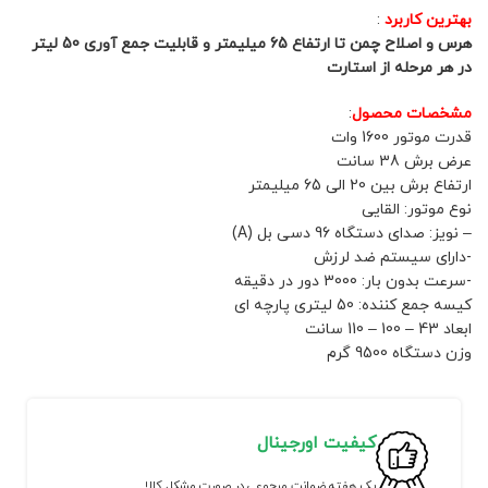
بهترین کاربرد
:
هرس و اصلاح چمن تا ارتفاع 65 میلیمتر و قابلیت جمع آوری 50 لیتر
در هر مرحله از استارت
مشخصات محصول
:
قدرت موتور 1600 وات
عرض برش 38 سانت
ارتفاع برش بین 20 الی 65 میلیمتر
نوع موتور: القایی
– نویز: صدای دستگاه 96 دسی بل (A)
-دارای سیستم ضد لرزش
-سرعت بدون بار: 3000 دور در دقیقه
کیسه جمع کننده: 50 لیتری پارچه ای
ابعاد 43 – 100 – 110 سانت
وزن دستگاه 9500 گرم
کیفیت اورجینال
یک هفته ضمانت مرجوعی در صورت مشکل کالا