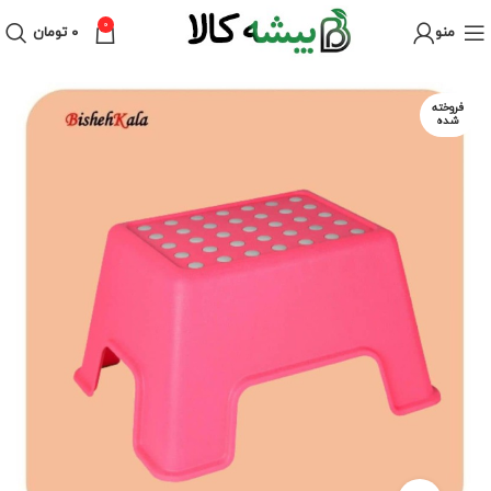
0
منو
۰
تومان
فروخته
شده