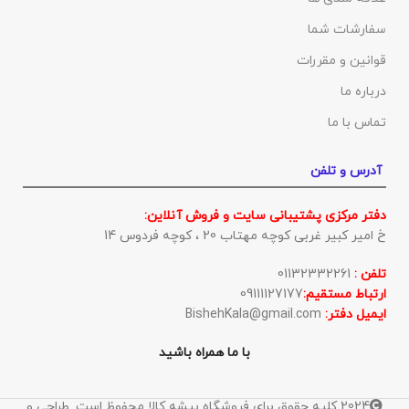
سفارشات شما
قوانین و مقررات
درباره ما
تماس با ما
آدرس و تلفن
دفتر مرکزی پشتیبانی سایت و فروش آنلاین:
خ امیر کبیر غربی کوچه مهتاب 20 ، کوچه فردوس 14
تلفن :
01132332261
ارتباط مستقیم:
09111127177
ایمیل دفتر:
BishehKala@gmail.com
با ما همراه باشید
2024 کلیه حقوق برای فروشگاه بیشه کالا محفوظ است. طراحی و