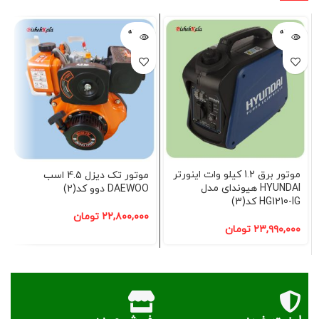
فروخته
فروخته
شده
شده
موتور برق 1.2 کیلو وات اینورتر
موتور تک دیزل 4.5 اسب
HYUNDAI هیوندای مدل
DAEWOO دوو کد(2)
HG1210-IG کد(3)
۲۲,۸۰۰,۰۰۰
تومان
۲۳,۹۹۰,۰۰۰
تومان