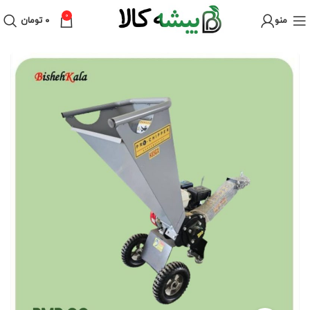
0
منو
۰
تومان