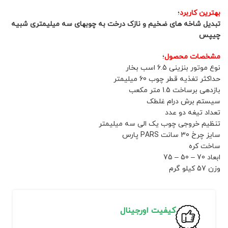
بهترین کاربرد
؛
تبدیل شاخه های ضخیم و نازک درخت به چوبهای سه میلیمتری شبیه
چیپس
مشخصات محصول
؛
نوع موتور بنزینی 6.5 اسب بخار
حداکثر تغذیه قطر چوب 60 میلیمتر
بازدهی برساخت 1.5 متر مکعب
سیستم برش درام غلطک
تعداد تیغه دو عدد
تنظیم خروجی چوب یک الی سه میلیمتر
سایز چرخ 30 سانت PARS پارس
ساخت کره
ابعاد 70 – 50 – 75
وزن 57 کیلو گرم
کیفیت اورجینال