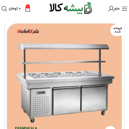
0
منو
۰
تومان
فروخته
شده