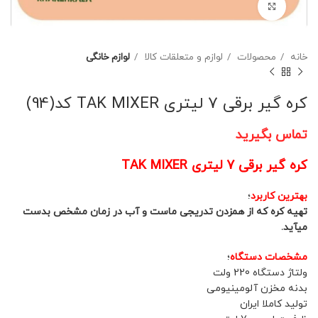
برای بزرگنمایی کلیک کنید
خانه
محصولات
لوازم و متعلقات کالا
لوازم خانگی
کره گیر برقی 7 لیتری TAK MIXER کد(94)
تماس بگیرید
کره گیر برقی 7 لیتری TAK MIXER
بهترین کاربرد
؛
تهیه کره که از همزدن تدریجی ماست و آب در زمان مشخص بدست
میآید.
مشخصات دستگاه
؛
ولتاژ دستگاه 220 ولت
بدنه مخزن آلومینیومی
تولید کاملا ایران