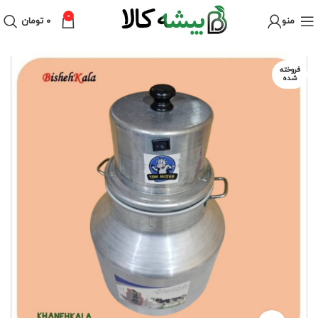
0
منو
۰
تومان
فروخته
شده