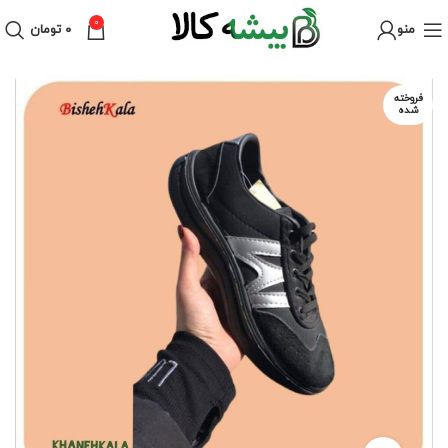
0
منو
۰
تومان
فروخته
شده