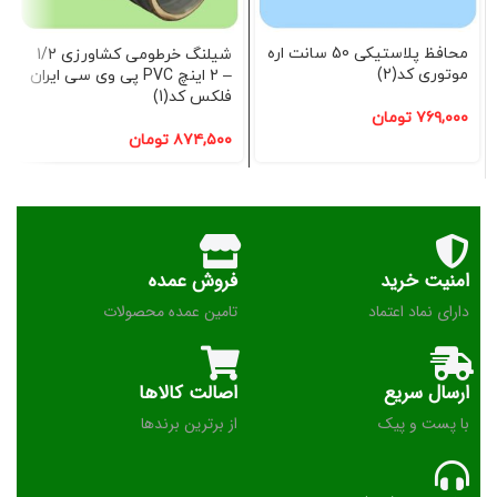
محافظ پلاستیکی 50 سانت اره
شیلنگ خرطومی کشاورزی 1/2
موتوری کد(2)
– 2 اینچ PVC پی وی سی ایران
فلکس کد(1)
۷۶۹,۰۰۰
تومان
۸۷۴,۵۰۰
تومان
امنیت خرید
فروش عمده
دارای نماد اعتماد
تامین عمده محصولات
ارسال سریع
اصالت کالاها
با پست و پیک
از برترین برندها