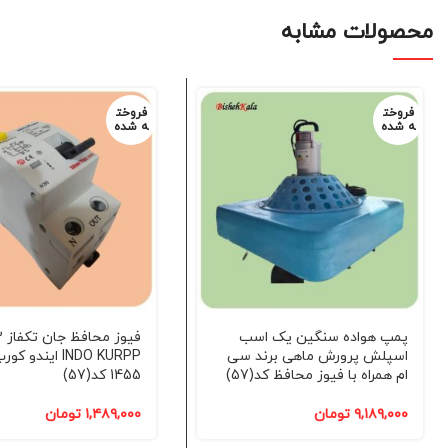
محصولات مشابه
فروخت
فروخت
ه شده
ه شده
پمپ هواده سنگین یک اسب
اسپلش پرورش ماهی برند سی
INDO KURPP ایندو
ام همراه با فیوز محافظ کد(57)
1455 کد(57)
۹,۱۸۹,۰۰۰
تومان
۱,۴۸۹,۰۰۰
تومان