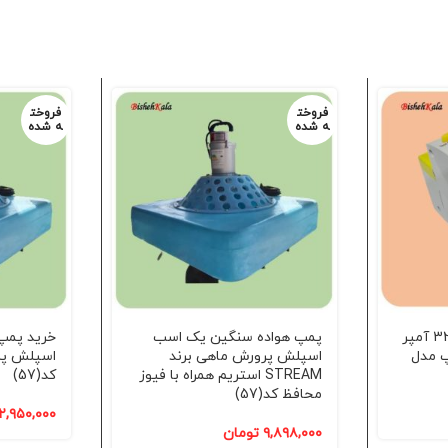
فروخت
فروخت
ه شده
ه شده
فیوز محافظ جان تکفاز 32 آمپر
پمپ هواده سنگین یک اسب
خرید پمپ
 کورپ مدل
اسپلش پرورش ماهی برند
اسپلش پر
STREAM استریم همراه با فیوز
کد(57)
محافظ کد(57)
۲,۹۵۰,۰۰۰
۹,۸۹۸,۰۰۰
تومان