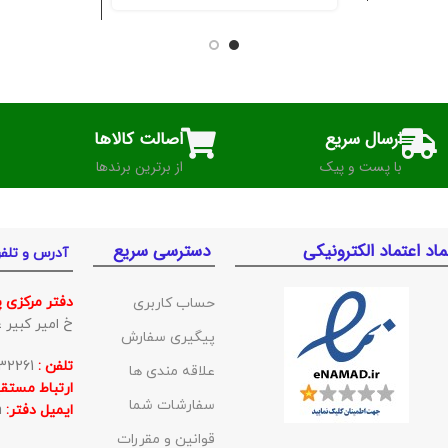
ارسال سریع
اصالت کالاها
با پست و پیک
از برترین برندها
ماد اعتماد الکترونیکی
دسترسی سریع
آدرس و تلف
دفتر مرکزی 
حساب کاربری
خ امیر کبیر غربی ک
پیگیری سفارش
تلفن :
01132332261
علاقه مندی ها
ارتباط مستقی
سفارشات شما
ایمیل دفتر:
BishehKala@gmail.com
قوانین و مقررات