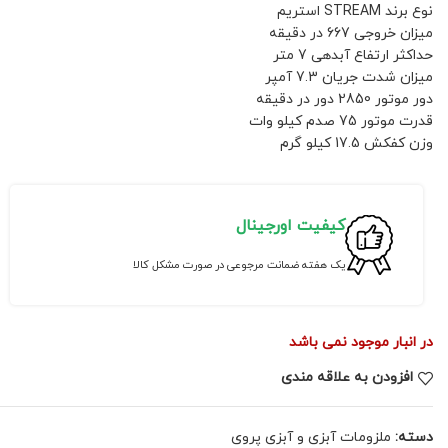
نوع برند STREAM استریم
میزان خروجی 667 در دقیقه
حداکثر ارتفاع آبدهی 7 متر
میزان شدت جریان 7.3 آمپر
دور موتور 2850 دور در دقیقه
قدرت موتور 75 صدم کیلو وات
وزن کفکش 17.5 کیلو گرم
کیفیت اورجینال
یک هفته ضمانت مرجوعی در صورت مشکل کالا
در انبار موجود نمی باشد
افزودن به علاقه مندی
دسته:
ملزومات آبزی و آبزی پروی