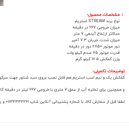
مشخصات محصول
؛
نوع برند STREAM استریم
میزان خروجی 667 در دقیقه
حداکثر ارتفاع آبدهی 7 متر
میزان شدت جریان 7.3 آمپر
دور موتور 2850 دور در دقیقه
قدرت موتور 75 صدم کیلو وات
وزن کفکش 17.5 کیلو گرم
توضیحات تکمیلی
؛
کفکش یک و نیم اسب استریم هم قابل نصب بروی سبد شناور جهت سرکولیت
و همچنین برای تخلیه آب از عمق 7 متری با خروجی 667 لیتر در دقیقه کاربردی ست.
لطفا قبل از سفارش کالا، با شماره پشتیبانی آنلاین شاپ 01132332261 و یا 09392337177 هماهنگ فرمائید.