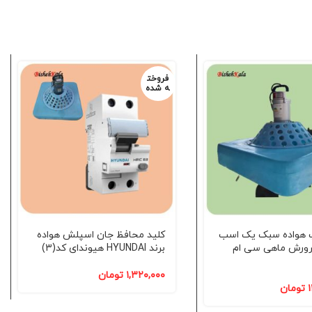
فروخت
ه شده
 هواده سبک یک اسب
کلید محافظ جان اسپلش هواده
ورش ماهی سی ام
برند HYUNDAI هیوندای کد(3)
۱,۳۲۰,۰۰۰
تومان
۱
تومان