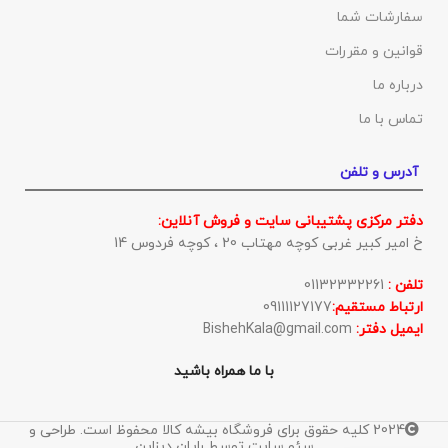
سفارشات شما
قوانین و مقررات
درباره ما
تماس با ما
آدرس و تلفن
دفتر مرکزی پشتیبانی سایت و فروش آنلاین:
خ امیر کبیر غربی کوچه مهتاب 20 ، کوچه فردوس 14
تلفن :
01132332261
ارتباط مستقیم:
09111127177
ایمیل دفتر:
BishehKala@gmail.com
با ما همراه باشید
2024 کلیه حقوق برای فروشگاه بیشه کالا محفوظ است. طراحی و
سئو سایت توسط رایان دیزاین