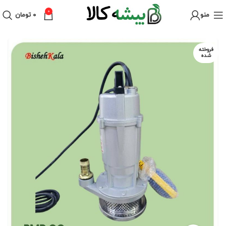
0
منو
۰
تومان
فروخته
شده