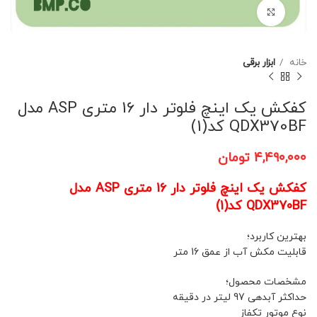
برای بزرگنمایی کلیک کنید
خانه
ابزار برقی
کفکش یک اینچ فلوتر دار 16 متری ASP مدل
QDX370BF کد(1)
۴,۴۹۰,۰۰۰
تومان
کفکش یک اینچ فلوتر دار 16 متری ASP مدل
QDX370BF کد(1)
بهترین کاربرد؛
قابلیت مکش آب از عمق 16 متر
مشخصات محصول؛
حداکثر آبدهی 97 لیتر در دقیقه
نوع موتور تکفاز