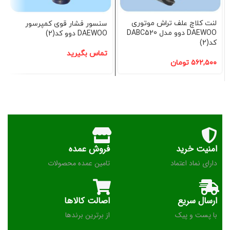
لنت کلاچ علف تراش موتوری
سنسور فشار قوی کمپرسور
DAEWOO دوو مدل DABC520
DAEWOO دوو کد(2)
کد(2)
تماس بگیرید
۵۶۲,۵۰۰
تومان
امنیت خرید
فروش عمده
دارای نماد اعتماد
تامین عمده محصولات
ارسال سریع
اصالت کالاها
با پست و پیک
از برترین برندها