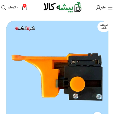
0
منو
۰
تومان
فروخته
شده