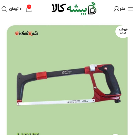
0
منو
۰
تومان
فروخته
شده