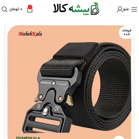
0
منو
۰
تومان
فروخته
شده