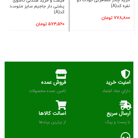
خرید چادر مسافرتی کودک دو
قیمت و خرید صندلی تاشوی
نفره کد(A)
پشتی دار جاجیم سایز متوسط
کد(A)
۷۷۸,۸۰۰
تومان
۵۷۴,۵۶۰
تومان
امنیت خرید
فروش عمده
دارای نماد اعتماد
تامین عمده محصولات
ارسال سریع
اصالت کالاها
با پست و پیک
از برترین برندها