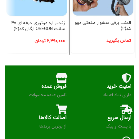
المنت برقی سشوار صنعتی دوو
زنجیر اره موتوری حرفه ای 40
کد(2)
سانت OREGON ارگان کد(2)
تماس بگیرید
۲,۴۹۰,۰۰۰
تومان
امنیت خرید
فروش عمده
دارای نماد اعتماد
تامین عمده محصولات
ارسال سریع
اصالت کالاها
با پست و پیک
از برترین برندها