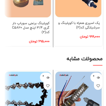
پک اسپری همراه با کوپلینگ و
کوپلینگ برنجی سوپاپ دار
سرشیلنگی کد(2)
گری 3/4 اینچ مدل C5820
کد(2)
۹۹۹,۰۰۰
تومان
۶۹۵,۰۰۰
تومان
محصولات مشابه
فروخته
فروخته
شده
شده