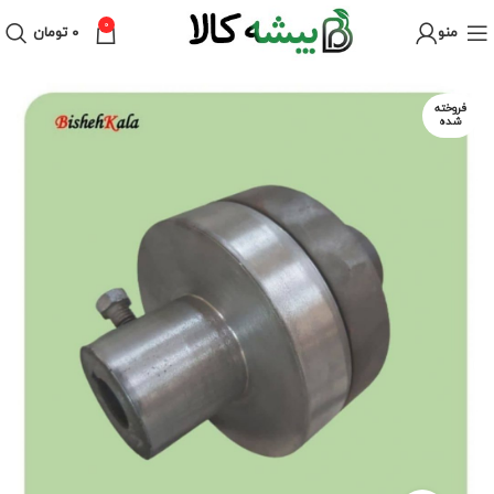
0
منو
۰
تومان
فروخته
شده