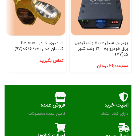
بهترین مبدل 5000 وات تبدیل
شامپوی خودرو Getsun
برق خودرو به 220 ولت شهر
گتسان مدل G-9051 کد(97)
کد(77)
تماس بگیرید
۲۶,۰۰۰,۰۰۰
تومان
امنیت خرید
فروش عمده
دارای نماد اعتماد
تامین عمده محصولات
ارسال سریع
اصالت کالاها