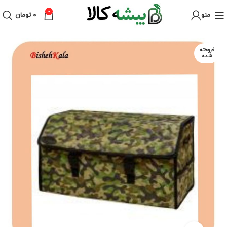
0
منو
۰
تومان
فروخته
شده