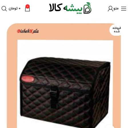
0
منو
۰
تومان
فروخته
شده