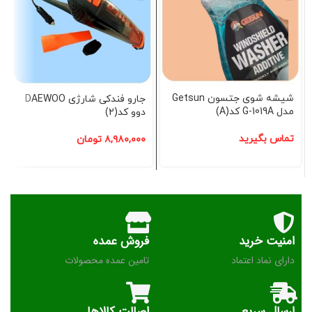
شیشه شوی جتسون Getsun
جارو فندکی شارژی DAEWOO
مدل G-1019A کد(A)
دوو کد(2)
تماس بگیرید
۸,۹۸۰,۰۰۰
تومان
امنیت خرید
فروش عمده
دارای نماد اعتماد
تامین عمده محصولات
ارسال سریع
اصالت کالاها