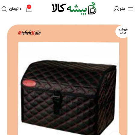
0
منو
۰
تومان
فروخته
شده