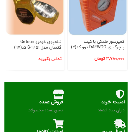
کمپرسور فندکی با کیت
شامپوی خودرو Getsun
پنچرگیری DAEWOO دوو کد(2)
گتسان مدل G-9051 کد(97)
۳,۷۸۰,۰۰۰
تومان
تماس بگیرید
امنیت خرید
فروش عمده
دارای نماد اعتماد
تامین عمده محصولات
ارسال سریع
اصالت کالاها