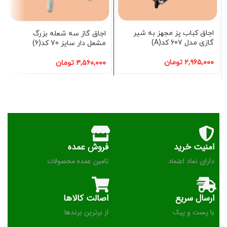
اجاق کباب پز مجهز به شیر
اجاق گاز سه شعله بزرگ
گازی مدل 607 کد(A)
مشعل دار سایز 70 کد(6)
۲,۹۶۵,۰۰۰
تومان
۴,۵۶۰,۰۰۰
تومان
امنیت خرید
فروش عمده
دارای نماد اعتماد
تامین عمده محصولات
ارسال سریع
اصالت کالاها
با پست و پیک
از برترین برندها