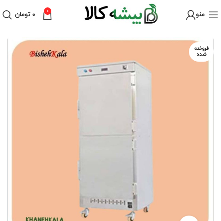
0
منو
۰
تومان
فروخته
شده