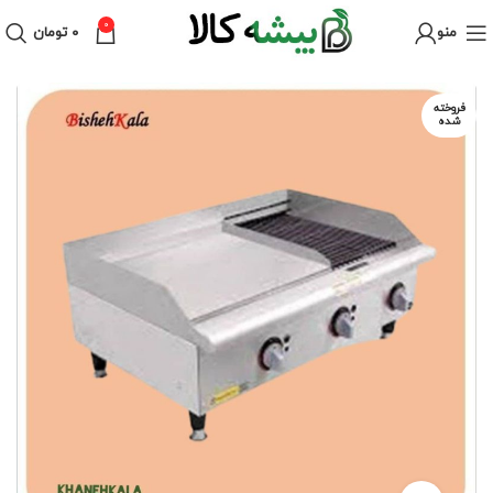
0
منو
۰
تومان
فروخته
شده