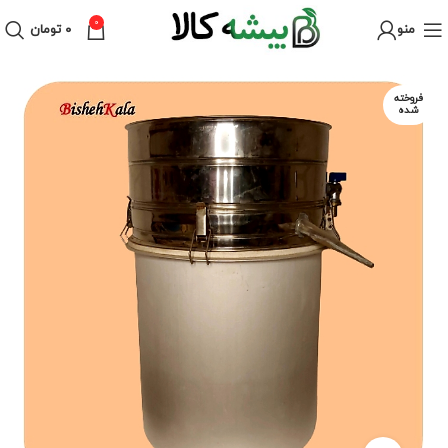
0
منو
۰
تومان
فروخته
شده