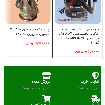
جارو برقی سطلی 1200 وات
پیاز و گوجه خردکن خانگی 2
خاک و خاکسترکش DAEWOO
کیلویی سبزیران کد(45)
دوو مدل DAAVC1200K-20L
کد(2)
۷,۹۸۰,۰۰۰
تومان
۴,۵۷۰,۰۰۰
تومان
امنیت خرید
فروش عمده
دارای نماد اعتماد
تامین عمده محصولات