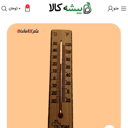
0
منو
۰
تومان