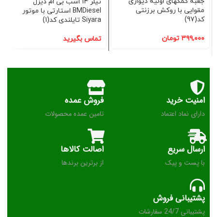
جعبه کمکهای اولیه دیواری
تیلر 14 اسب بی ام دیزل
مقوایی با روکش برزنتی
BMDiesel استارتی با موتور
کد(97)
Siyara تایلندی کد(1)
۳۹۹,۰۰۰
تومان
تماس بگیرید
امنیت خرید
فروش عمده
دارای نماد اعتماد
تامین عمده محصولات
ارسال سریع
اصالت کالاها
با پست و پیک
از برترین برندها
پشتیبانی فروش
پشتیبانی 24/7 سفارشات