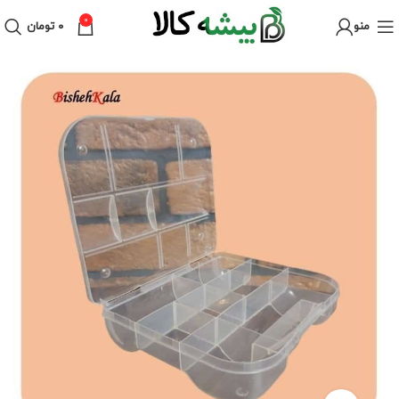
0
منو
۰
تومان