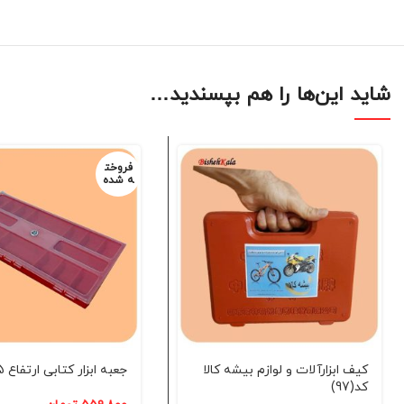
شاید این‌ها را هم بپسندید…
فروخت
ه شده
کیف ابزارآلات و لوازم بیشه کالا
جعبه ابزار کتابی ارتفاع 4.5 کد(7)
کد(97)