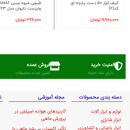
کیف ابزار 50 دست پارچه ای
قیچی میوه چینی t
کد(2)
وایزست تایوان مدل 5423 کد(2)
۹,۹۸۰,۰۰۰
تومان
۲۹۷,۰۰۰
تومان
امنیت خرید
فروش عمده
دارای نماد اعتماد
تامین عمده محصولات
دسته بندی محصولات
مجله آموزشی
ن
کاربردهای هواده اسپلش در
لوازم و ابزار آلات
پرورش ماهی
ابزار شارژی
ابزار باغبانی و کشاورزی
تأثیر اکسیژن بر رشد ماهی با