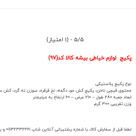
5/5 - (1 امتیاز)
پکیج لوازم خیاطی بیشه کالا کد(97)
نوع پکیج پلاستیکی
محتوی قیچی ناخن، پکیج کش مو، دگمه، نخ قرقره، سوزن ته گرد، کش سفی
ابعاد جعبه 280 طول – 210 عرض – 60 ارتفاع به میلیمتر
وزن تقریبی 300 گرم
لطفا قبل از سفارش کالا، با شماره پشتیبانی آنلاین شاپ 01132332261 و یا 09392337177 هماهنگ فرمائید.