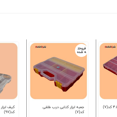
فروخت
ه شده
جعبه ابزار کتابی درب طلقی
کیف ابزار
کد(7)
کد(97)