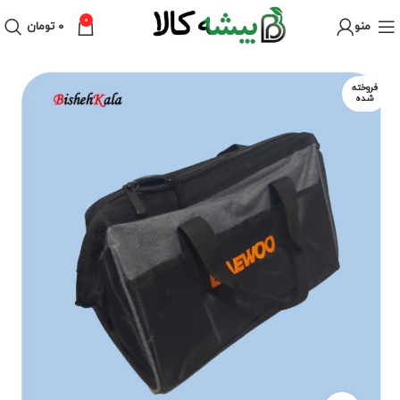
0
منو
۰
تومان
فروخته
شده