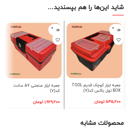
شاید این‌ها را هم بپسندید…
فروخته
فروخته
شده
شده
جعبه ابزار کوچک قدیم TOOL
جعبه ابزار صنعتی 57 سانت
BOX تول باکس کد(7)
کد(7)
۵۴۵,۲۰۰
تومان
۱,۹۲۹,۲۰۰
تومان
محصولات مشابه