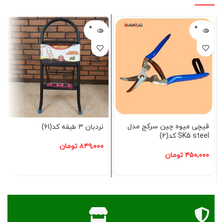
فروخته
فروخته
شده
شده
قیچی میوه چین سرکج مدل
نردبان 3 طبقه کد(61)
SK5 steel کد(2)
۸۴۹,۰۰۰
تومان
۴۵۰,۰۰۰
تومان