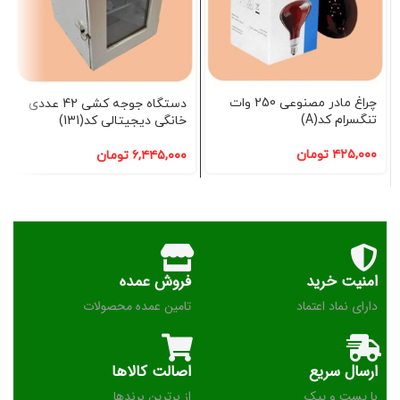
چراغ مادر مصنوعی 250 وات
دستگاه جوجه کشی 42 عددی
تنگسرام کد(A)
خانگی دیجیتالی کد(131)
۴۲۵,۰۰۰
تومان
۶,۴۴۵,۰۰۰
تومان
امنیت خرید
فروش عمده
دارای نماد اعتماد
تامین عمده محصولات
ارسال سریع
اصالت کالاها
با پست و پیک
از برترین برندها