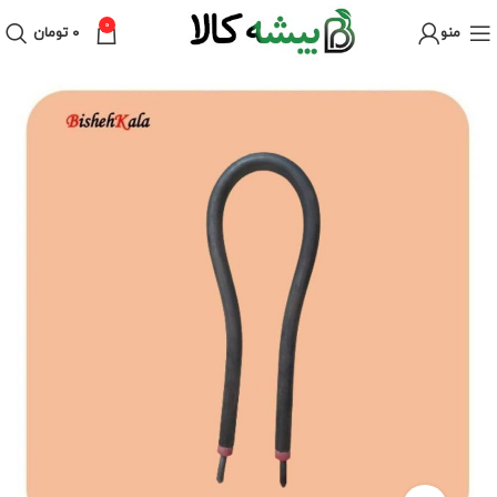
0
منو
۰
تومان